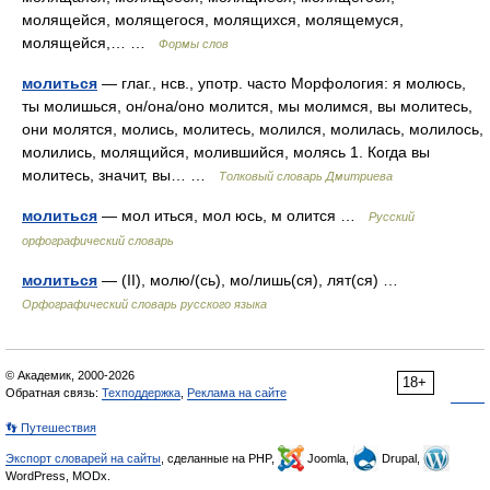
молящейся, молящегося, молящихся, молящемуся,
молящейся,… …
Формы слов
молиться
— глаг., нсв., употр. часто Морфология: я молюсь,
ты молишься, он/она/оно молится, мы молимся, вы молитесь,
они молятся, молись, молитесь, молился, молилась, молилось,
молились, молящийся, молившийся, молясь 1. Когда вы
молитесь, значит, вы… …
Толковый словарь Дмитриева
молиться
— мол иться, мол юсь, м олится …
Русский
орфографический словарь
молиться
— (II), молю/(сь), мо/лишь(ся), лят(ся) …
Орфографический словарь русского языка
© Академик, 2000-2026
18+
Обратная связь:
Техподдержка
,
Реклама на сайте
👣 Путешествия
Экспорт словарей на сайты
, сделанные на PHP,
Joomla,
Drupal,
WordPress, MODx.