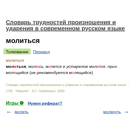
Словарь трудностей произношения и
ударения в современном русском языке
молиться
Толкование
Перевод
молиться
мол
и
ться
, мол
ю
сь, м
о
лится и
устарелое
мол
и
тся;
прич
.
мол
я
щийся (
не рекомендуется
м
о
лящийся).
Словарь трудностей произношения и ударения в современном русском языке. -
СПб.: "Норинт".
.
К.С. Горбачевич
.
2000
.
Игры ⚽
Нужен реферат?
молить
молкнуть