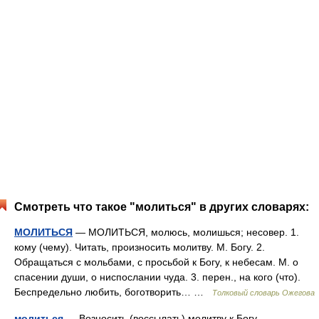
Смотреть что такое "молиться" в других словарях:
МОЛИТЬСЯ
— МОЛИТЬСЯ, молюсь, молишься; несовер. 1.
кому (чему). Читать, произносить молитву. М. Богу. 2.
Обращаться с мольбами, с просьбой к Богу, к небесам. М. о
спасении души, о ниспослании чуда. 3. перен., на кого (что).
Беспредельно любить, боготворить… …
Толковый словарь Ожегова
молиться
— Возносить (воссылать) молитву к Богу.