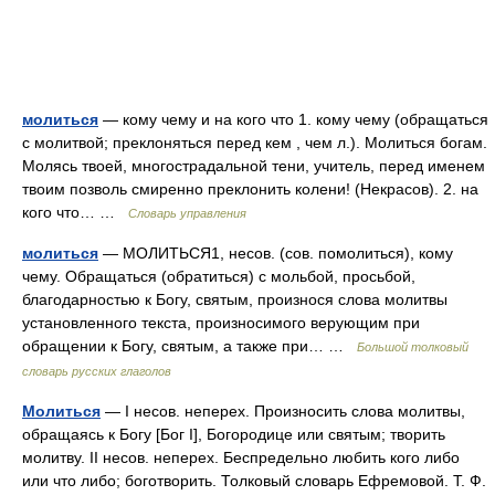
молиться
— кому чему и на кого что 1. кому чему (обращаться
с молитвой; преклоняться перед кем , чем л.). Молиться богам.
Молясь твоей, многострадальной тени, учитель, перед именем
твоим позволь смиренно преклонить колени! (Некрасов). 2. на
кого что… …
Словарь управления
молиться
— МОЛИТЬСЯ1, несов. (сов. помолиться), кому
чему. Обращаться (обратиться) с мольбой, просьбой,
благодарностью к Богу, святым, произнося слова молитвы
установленного текста, произносимого верующим при
обращении к Богу, святым, а также при… …
Большой толковый
словарь русских глаголов
Молиться
— I несов. неперех. Произносить слова молитвы,
обращаясь к Богу [Бог I], Богородице или святым; творить
молитву. II несов. неперех. Беспредельно любить кого либо
или что либо; боготворить. Толковый словарь Ефремовой. Т. Ф.